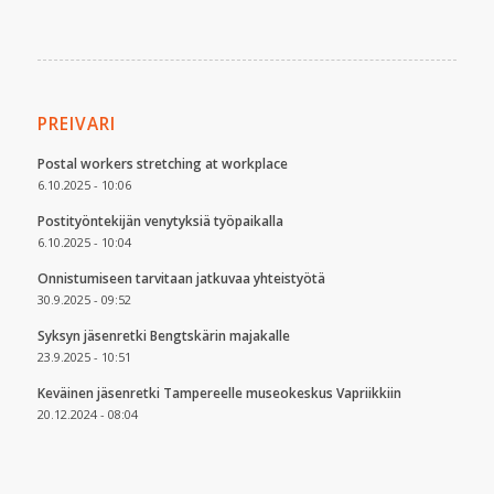
PREIVARI
Postal workers stretching at workplace
6.10.2025 - 10:06
Postityöntekijän venytyksiä työpaikalla
6.10.2025 - 10:04
Onnistumiseen tarvitaan jatkuvaa yhteistyötä
30.9.2025 - 09:52
Syksyn jäsenretki Bengtskärin majakalle
23.9.2025 - 10:51
Keväinen jäsenretki Tampereelle museokeskus Vapriikkiin
20.12.2024 - 08:04