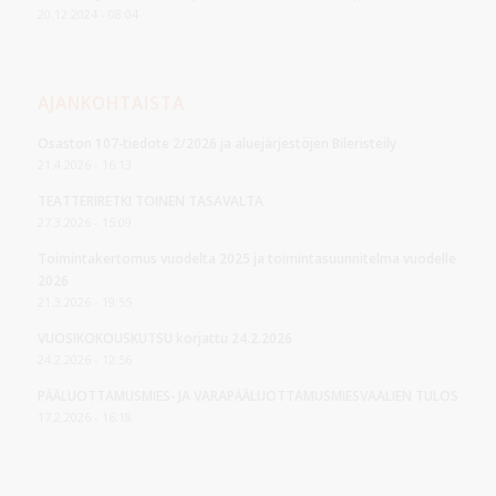
20.12.2024 - 08:04
AJANKOHTAISTA
Osaston 107-tiedote 2/2026 ja aluejärjestöjen Bileristeily
21.4.2026 - 16:13
TEATTERIRETKI TOINEN TASAVALTA
27.3.2026 - 15:09
Toimintakertomus vuodelta 2025 ja toimintasuunnitelma vuodelle
2026
21.3.2026 - 19:55
VUOSIKOKOUSKUTSU korjattu 24.2.2026
24.2.2026 - 12:56
PÄÄLUOTTAMUSMIES- JA VARAPÄÄLUOTTAMUSMIESVAALIEN TULOS
17.2.2026 - 16:18